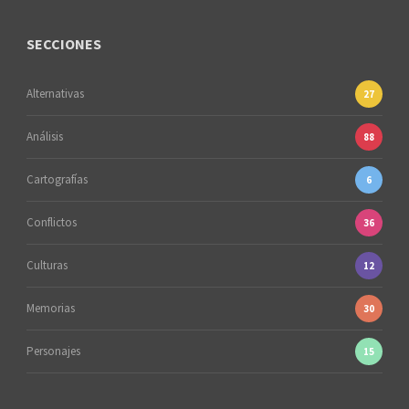
SECCIONES
Alternativas
27
Análisis
88
Cartografías
6
Conflictos
36
Culturas
12
Memorias
30
Personajes
15