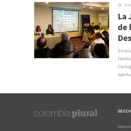
15 N
La 
de 
Des
En un 
famili
Cartog
apertu
SECCI
Alternat