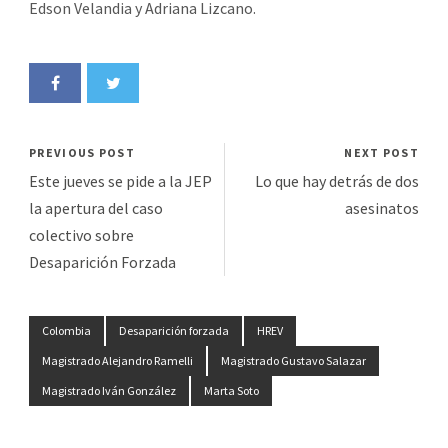
Edson Velandia y Adriana Lizcano.
PREVIOUS POST
NEXT POST
Este jueves se pide a la JEP
Lo que hay detrás de dos
la apertura del caso
asesinatos
colectivo sobre
Desaparición Forzada
Colombia
Desaparición forzada
HREV
Magistrado Alejandro Ramelli
Magistrado Gustavo Salazar
Magistrado Iván González
Marta Soto