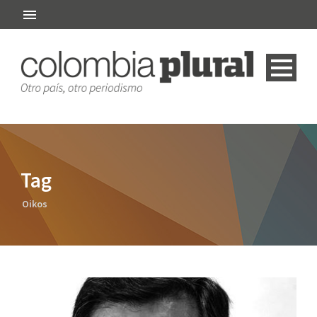
Tag
Oikos