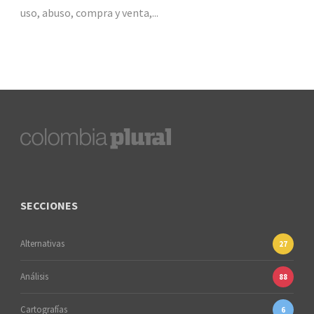
uso, abuso, compra y venta,...
SECCIONES
Alternativas
27
Análisis
88
Cartografías
6