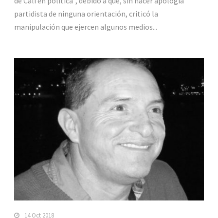
de Cali en política”, debido a que, sin hacer apología
partidista de ninguna orientación, criticó la
manipulación que ejercen algunos medios...
14 Oct 2018