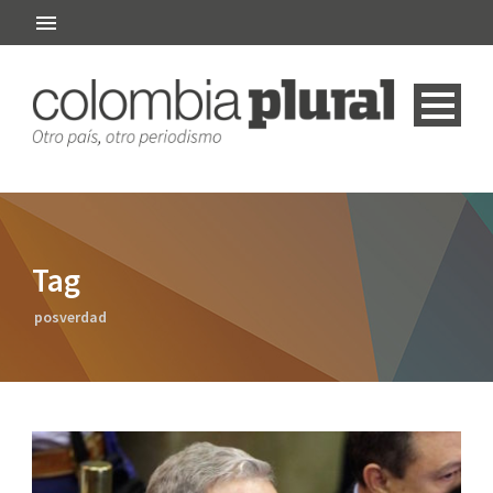
Tag
posverdad