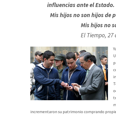
influencias ante el Estado.
Mis hijos no son hijos de 
Mis hijos no 
El Tiempo, 27 
Y
U
p
c
i
T
o
t
m
incrementaron su patrimonio comprando propied