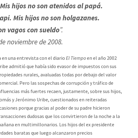
 Mis hijos no son atenidos al papá.
papi. Mis hijos no son holgazanes.
son vagos con sueldo
”.
de noviembre de 2008.
a en una entrevista con el diario
El Tiempo
en el año 2002
ribe admitió que había sido evasor de impuestos con sus
ropiedades rurales, avaluadas todas por debajo del valor
omercial. Pero las sospechas de corrupción y tráfico de
nfluencias más fuertes recaen, justamente, sobre sus hijos,
omás y Jerónimo Uribe, cuestionados en reiteradas
casiones porque gracias al poder de su padre hicieron
ransacciones dudosas que los convirtieron de la noche a la
añana en multimillonarios. Los hijos del ex presidente
ades baratas que luego alcanzaron precios