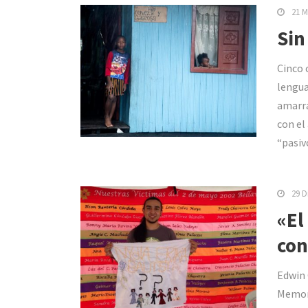
21 M
Sin
Cinco 
lengua
amarra
con el
“pasiv
29 D
«El
con
Edwin 
Memori