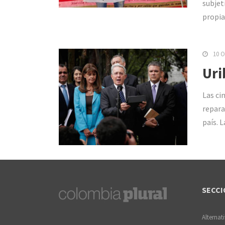
subjeti
propia
10 O
Uri
Las ci
repara
país. 
SECCI
Alternat