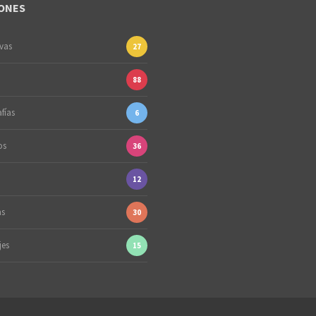
ONES
ivas
27
88
fías
6
os
36
12
as
30
jes
15