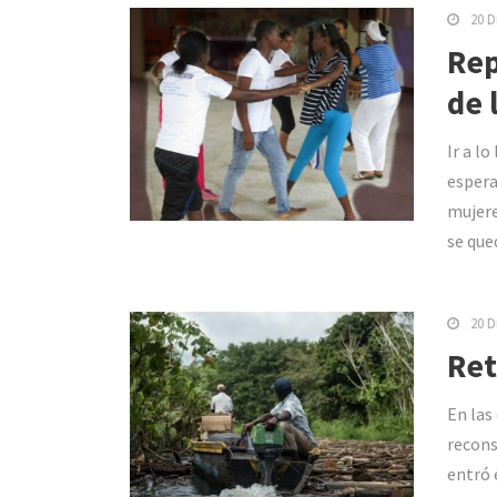
20 D
Rep
de 
Ir a l
espera
mujere
se que
20 D
Ret
En las
recons
entró 