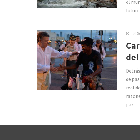
el mun
futuro.
26 S
Car
del
Detrás
de paz
realid
razone
paz.