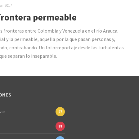
un 2017
frontera permeable
s fronteras entre Colombia y Venezuela en el río Arauca.
cial y la permeable, aquella por la que pasan personas y,
odo, contrabando. Un fotorreportaje desde las turbulentas
que separan lo inseparable.
ONES
ivas
27
88