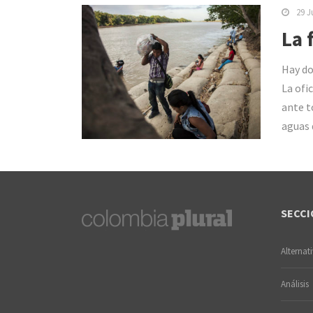
29 J
La 
Hay do
La ofi
ante t
aguas 
SECCI
Alternat
Análisis