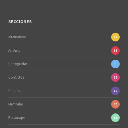
SECCIONES
Alternativas
27
Análisis
88
Cartografías
6
Conflictos
36
Culturas
12
Memorias
30
Personajes
15