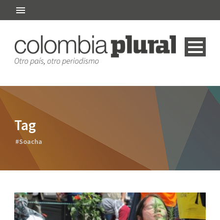
Tag
#Soacha