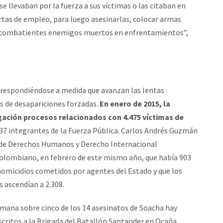
se llevaban por la fuerza a sus víctimas o las citaban en
tas de empleo, para luego asesinarlas, colocar armas
de combatientes enemigos muertos en enfrentamientos”,
 respondiéndose a medida que avanzan las lentas
os de desapariciones forzadas.
En enero de 2015, la
igación procesos relacionados con 4.475 víctimas de
137 integrantes de la Fuerza Pública. Carlos Andrés Guzmán
da de Derechos Humanos y Derecho Internacional
Colombiano, en febrero de este mismo año, que había 903
omicidios cometidos por agentes del Estado y que los
 ascendían a 2.308.
emana sobre cinco de los 14 asesinatos de Soacha hay
dscritos a la Brigada del Batallón Santander en Ocaña