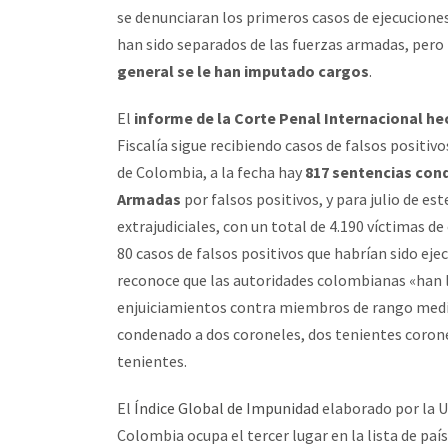
se denunciaran los primeros casos de ejecuciones 
han sido separados de las fuerzas armadas, pero
general se le han imputado cargos
.
El
informe de la Corte Penal Internacional he
Fiscalía sigue recibiendo casos de falsos positiv
de Colombia, a la fecha hay
817 sentencias con
Armadas
por falsos positivos, y para julio de es
extrajudiciales, con un total de 4.190 víctimas 
80 casos de falsos positivos que habrían sido eje
reconoce que las autoridades colombianas «han l
enjuiciamientos contra miembros de rango medio 
condenado a dos coroneles, dos tenientes corone
tenientes.
El
Índice Global de Impunidad
elaborado por la U
Colombia ocupa el tercer lugar en la lista de pa