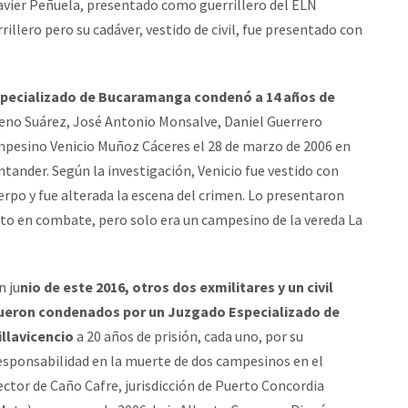
vier Peñuela, presentado como guerrillero del ELN
llero pero su cadáver, vestido de civil, fue presentado con
pecializado de Bucaramanga condenó a 14 años de
eno Suárez, José Antonio Monsalve, Daniel Guerrero
ampesino Venicio Muñoz Cáceres el 28 de marzo de 2006 en
ntander. Según la investigación, Venicio fue vestido con
erpo y fue alterada la escena del crimen. Lo presentaron
rto en combate, pero solo era un campesino de la vereda La
n ju
nio de este 2016, otros dos exmilitares y un civil
ueron condenados por un Juzgado Especializado de
illavicencio
a 20 años de prisión, cada uno, por su
esponsabilidad en la muerte de dos campesinos en el
ector de Caño Cafre, jurisdicción de Puerto Concordia