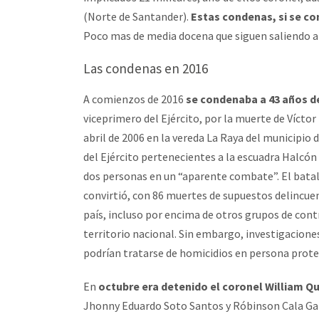
(Norte de Santander).
Estas condenas, si se co
Poco mas de media docena que siguen saliendo a
Las condenas en 2016
A comienzos de 2016
se condenaba a 43 años de
viceprimero del Ejército, por la muerte de Vícto
abril de 2006 en la vereda La Raya del municipio
del Ejército pertenecientes a la escuadra Halcón
dos personas en un “aparente combate”. El batal
convirtió, con 86 muertes de supuestos delincuen
país, incluso por encima de otros grupos de con
territorio nacional. Sin embargo, investigacione
podrían tratarse de homicidios en persona prote
En
octubre era detenido el coronel William Q
Jhonny Eduardo Soto Santos y Róbinson Cala Gal