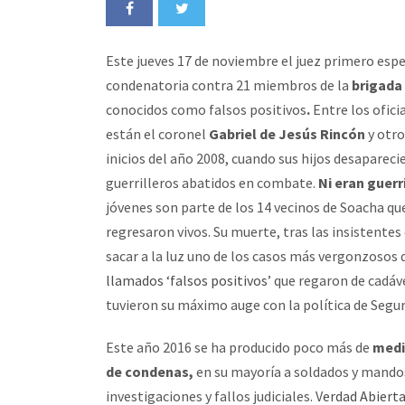
Este jueves 17 de noviembre el juez primero esp
condenatoria contra 21 miembros de la
brigada
conocidos como falsos positivos
.
Entre los ofici
están el coronel
Gabriel de Jesús Rincón
y otro
inicios del año 2008, cuando sus hijos desapare
guerrilleros abatidos en combate.
Ni eran guerr
jóvenes son parte de los 14 vecinos de Soacha qu
regresaron vivos. Su muerte, tras las insistentes 
sacar a la luz uno de los casos más vergonzosos 
llamados ‘falsos positivos’
que regaron de cadáve
tuvieron su máximo auge con la política de Segu
Este año 2016 se ha producido poco más de
medi
de condenas,
en su mayoría a soldados y mandos 
investigaciones y fallos judiciales. V
erdad Abiert