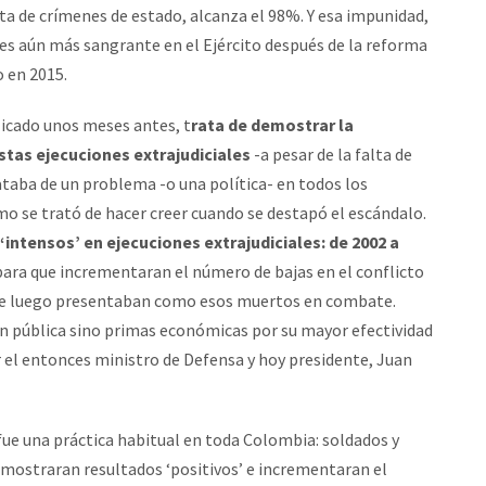
ata de crímenes de estado, alcanza el 98%. Y esa impunidad,
s aún más sangrante en el Ejército después de la reforma
 en 2015.
icado unos meses antes, t
rata de demostrar la
stas ejecuciones extrajudiciales
-a pesar de la falta de
ataba de un problema -o una política- en todos los
omo se trató de hacer creer cuando se destapó el escándalo.
‘intensos’ en ejecuciones extrajudiciales: de 2002 a
para que incrementaran el número de bajas en el conflicto
 que luego presentaban como esos muertos en combate.
ón pública sino primas económicas por su mayor efectividad
or el entonces ministro de Defensa y hoy presidente, Juan
o fue una práctica habitual en toda Colombia: soldados y
emostraran resultados ‘positivos’ e incrementaran el