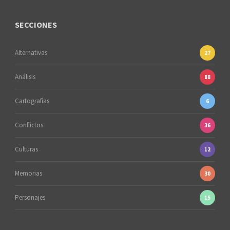
SECCIONES
Alternativas
27
Análisis
88
Cartografías
6
Conflictos
36
Culturas
12
Memorias
30
Personajes
15