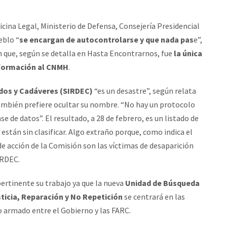
icina Legal, Ministerio de Defensa, Consejería Presidencial
eblo “
se encargan de autocontrolarse y que nada pas
e”,
n que, según se detalla en Hasta Encontrarnos, fue
la única
información al CNMH
.
dos y Cadáveres (SIRDEC)
“es un desastre”, según relata
también prefiere ocultar su nombre. “No hay un protocolo
e de datos”. El resultado, a 28 de febrero, es un listado de
están sin clasificar. Algo extraño porque, como indica el
de acción de la Comisión son las víctimas de desaparición
IRDEC.
ertinente su trabajo ya que la nueva
Unidad de Búsqueda
sticia, Reparación y No Repetición
se centrará en las
o armado entre el Gobierno y las FARC.