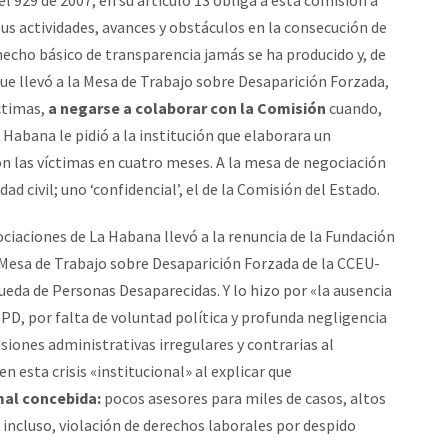
el 929 de 2007, en su artículo 13 obliga a esta comisión a
 sus actividades, avances y obstáculos en la consecución de
 hecho básico de transparencia jamás se ha producido y, de
que llevó a la Mesa de Trabajo sobre Desaparición Forzada,
ctimas,
a negarse a colaborar con la Comisión
cuando,
Habana le pidió a la institución que elaborara un
las víctimas en cuatro meses. A la mesa de negociación
ad civil; uno ‘confidencial’, el de la Comisión del Estado.
ociaciones de La Habana llevó a la renuncia de la Fundación
 Mesa de Trabajo sobre Desaparición Forzada de la CCEU-
eda de Personas Desaparecidas. Y lo hizo por «la ausencia
D, por falta de voluntad política y profunda negligencia
isiones administrativas irregulares y contrarias al
 esta crisis «institucional» al explicar que
mal concebida:
pocos asesores para miles de casos, altos
incluso, violación de derechos laborales por despido