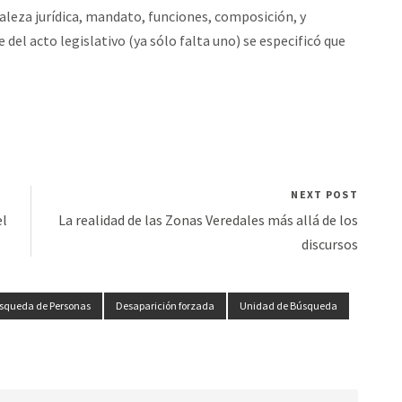
raleza jurídica, mandato, funciones, composición, y
 del acto legislativo (ya sólo falta uno) se especificó que
NEXT POST
el
La realidad de las Zonas Veredales más allá de los
discursos
squeda de Personas
Desaparición forzada
Unidad de Búsqueda