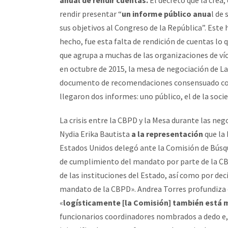
anual de rendir cuentas.
El decreto que la crea, 
rendir presentar “
un informe público anua
l de
sus objetivos al Congreso de la República”. Este
hecho, fue esta falta de rendición de cuentas lo 
que agrupa a muchas de las organizaciones de ví
en octubre de 2015, la mesa de negociación de La 
documento de recomendaciones consensuado con 
llegaron dos informes: uno público, el de la socied
La crisis entre la CBPD y la Mesa durante las neg
Nydia Erika Bautista
a la representación
que la
Estados Unidos delegó ante la Comisión de Búsqu
de cumplimiento del mandato por parte de la CBP
de las instituciones del Estado, así como por dec
mandato de la CBPD». Andrea Torres profundiza en
«
logísticamente [la Comisión] también está 
funcionarios coordinadores nombrados a dedo e, 