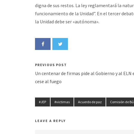
digna de sus restos. La ley reglamentará la natu
funcionamiento de la Unidad”. En el tercer debate
la Unidad debe ser «autónoma».
PREVIOUS POST
Un centenar de firmas pide al Gobierno y al ELN 
cese al fuego
#JEP
#victimas
Acuerdo de paz
Comisión de Bú
LEAVE A REPLY