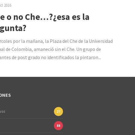
ct 2016
e o no Che…?¿esa es la
gunta?
rcoles por la mañana, la Plaza del Che de la Universidad
al de Colombia, amaneció sin el Che. Un grupo de
antes de post grado no identificados la pintaron...
ONES
ivas
27
88