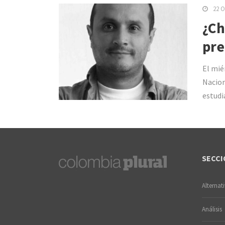
22 O
¿Ch
pre
El mié
Nacion
estudi
SECCI
Alternat
Análisis