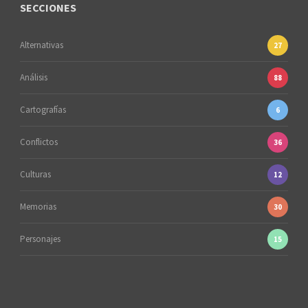
SECCIONES
Alternativas
27
Análisis
88
Cartografías
6
Conflictos
36
Culturas
12
Memorias
30
Personajes
15