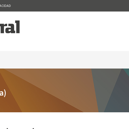
VACIDAD
a)