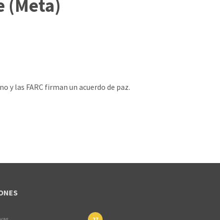
e (Meta)
no y las FARC firman un acuerdo de paz.
ONES
ivas
27