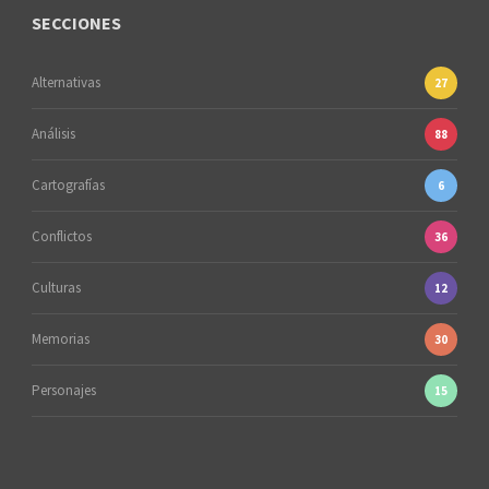
SECCIONES
Alternativas
27
Análisis
88
Cartografías
6
Conflictos
36
Culturas
12
Memorias
30
Personajes
15