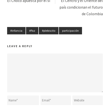
El Chocó apuesta por el sí
El Centro y el Oriente del
país condicionan el futuro
de Colombia
#infancia
#Paz
#plebiscito
participación
LEAVE A REPLY