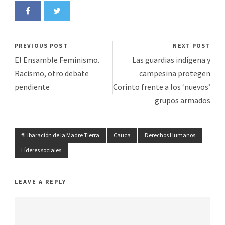
PREVIOUS POST
NEXT POST
El Ensamble Feminismo.
Las guardias indígena y
Racismo, otro debate
campesina protegen
pendiente
Corinto frente a los ‘nuevos’
grupos armados
#Libaración de la Madre Tierra
Cauca
Derechos Humanos
Líderes sociales
LEAVE A REPLY