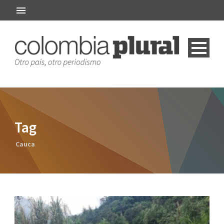
Tag
Cauca