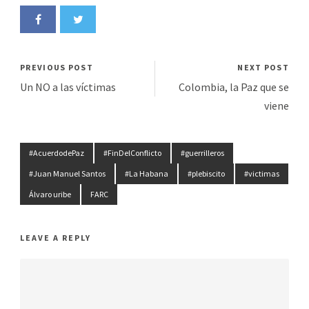
PREVIOUS POST
NEXT POST
Un NO a las víctimas
Colombia, la Paz que se
viene
#AcuerdodePaz
#FinDelConflicto
#guerrilleros
#Juan Manuel Santos
#La Habana
#plebiscito
#victimas
Álvaro uribe
FARC
LEAVE A REPLY