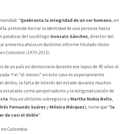
umanidad. “
Quebranta la integridad de un ser humano
, en
afía: pretende borrar la identidad de una persona hasta
en palabras del sociólogo
Gonzalo Sánchez
, director del
ue presenta ahora un durísimo informe titulado
Hasta
a en Colombia (1970-2015)
.
bla de un país en democracia durante ese lapso de 45 años al
ada. Y el “al menos” en este caso es especialmente
l delito, la falta de interés del estado durante muchos
ara estatales como perpetradores y la estigmatización de
acta
. Hay un altísimo subregistro y
Martha Nubia Bello
,
drés Fernando Suárez
y
Mónica Márquez
), teme que “
la
r de casi el doble
”.
s en Colombia