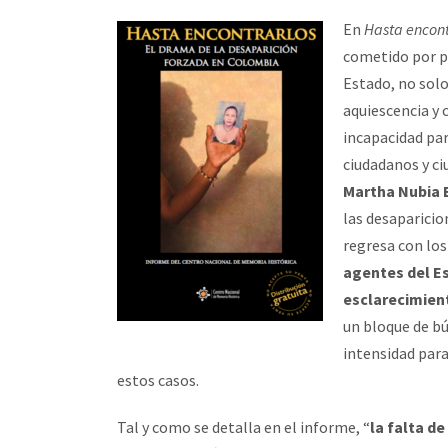
En
Hasta encont
cometido por pa
Estado, no solo
aquiescencia y
incapacidad par
ciudadanos y c
Martha Nubia B
las desaparicio
regresa con los 
agentes del E
esclarecimien
un bloque de bú
intensidad para
estos casos.
Tal y como se detalla en el informe, “
la falta de