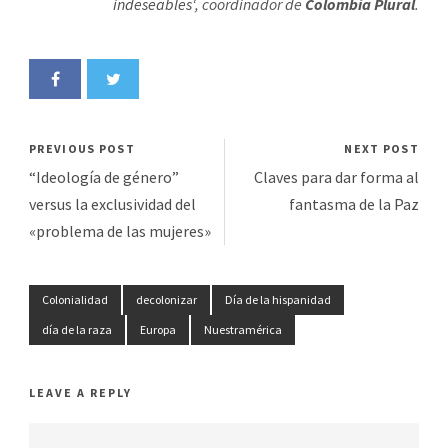
indeseables
‘, coordinador de
Colombia Plural
.
PREVIOUS POST
NEXT POST
“Ideología de género”
Claves para dar forma al
versus la exclusividad del
fantasma de la Paz
«problema de las mujeres»
Colonialidad
decolonizar
Día de la hispanidad
día de la raza
Europa
Nuestramérica
LEAVE A REPLY