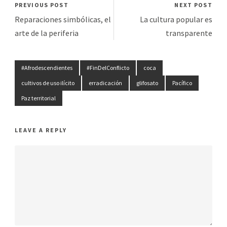
PREVIOUS POST
NEXT POST
Reparaciones simbólicas, el
La cultura popular es
arte de la periferia
transparente
#Afrodescendientes
#FinDelConflicto
coca
cultivos de uso ilícito
erradicación
glifosato
Pacífico
Paz territorial
LEAVE A REPLY