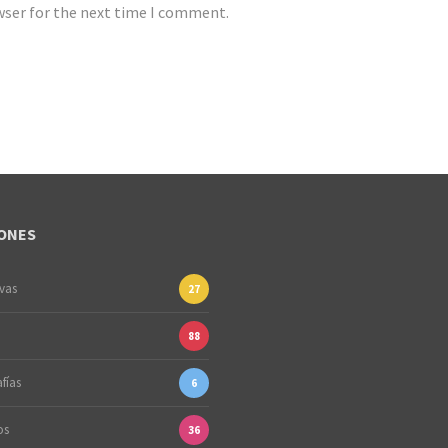
wser for the next time I comment.
ONES
ivas
27
88
fías
6
os
36