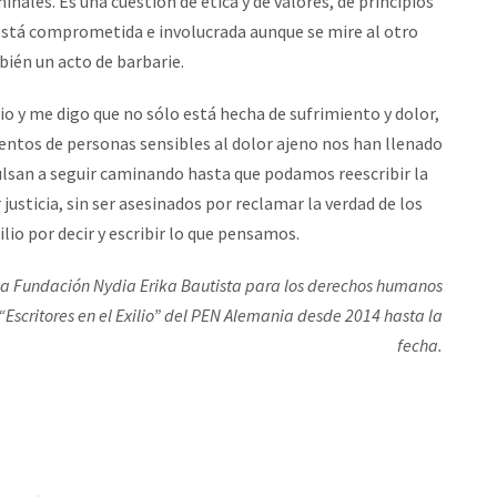
nales. Es una cuestión de ética y de valores, de principios
 está comprometida e involucrada aunque se mire al otro
mbién un acto de barbarie.
lio y me digo que no sólo está hecha de sufrimiento y dolor,
ientos de personas sensibles al dolor ajeno nos han llenado
ulsan a seguir caminando hasta que podamos reescribir la
justicia, sin ser asesinados por reclamar la verdad de los
lio por decir y escribir lo que pensamos.
la Fundación Nydia Erika Bautista para los derechos humanos
“Escritores en el Exilio” del PEN Alemania desde 2014 hasta la
fecha.