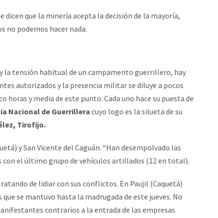
icen que la minería acepta la decisión de la mayoría,
ros no podemos hacer nada.
ay la tensión habitual de un campamento guerrillero, hay
tes autorizados y la presencia militar se diluye a pocos
co horas y media de este punto. Cada uno hace su puesta de
ia Nacional de Guerrillera
cuyo logo es la silueta de su
ez, Tirofijo.
aquetá) y San Vicente del Caguán. “Han desempolvado las
on el último grupo de vehículos artillados (12 en total).
tratando de lidiar con sus conflictos. En Paujil (Caquetá)
ras que se mantuvo hasta la madrugada de este jueves. No
anifestantes contrarios a la entrada de las empresas