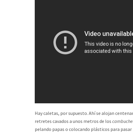
Hay caletas, por supuesto. Ahí se alojan centenar
retretes cavados a unos metros de los
cambuche
pelando papas o colocando plásticos para pasar l