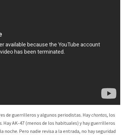
es de guerrilleros y algunos periodistas. Hay
chontas
, los
s
. Hay AK-47 (menos de los habituales) y hay guerrilleros
a noche. Pero nadie revisa a la entrada, no hay seguridad