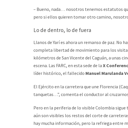
– Bueno, nada… nosotros tenemos estatutos que d
pero si ellos quieren tomar otro camino, nosot
Lo de dentro, lo de fuera
Llanos de Yarí es ahora un remanso de paz. No h
completa libertad de movimiento para los visitan
kilómetros de San Vicente del Caguán, a unas cin
escena. Las FARC, en esta sede de la
X Conferenc
líder histórico, el fallecido
Manuel Marulanda Vél
El Ejército en la carretera que une Florencia (C
tanquetas…”, comenta el conductor al cruzarnos c
Pero en la periferia de lo visible Colombia sigue 
aún son visibles los restos del corte de carrete
hay mucha información, pero la refriega entre m