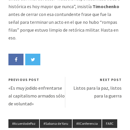
histórica es hoy mayor que nunca”, insistía
Timochenko
antes de cerrar con esa contundente frase que fue la
señal para terminar un acto en el que no hubo “rompas
filas” porque estuvo limpio de retórica militar. Hasta en
eso.
PREVIOUS POST
NEXT POST
«Es muy jodido enfrentarse
Listos para la paz, listos
al capitalismo armados sólo
para la guerra
de voluntad»
#AcuerdodePaz
#Sabana de Yaru
#XConferencia
FARC