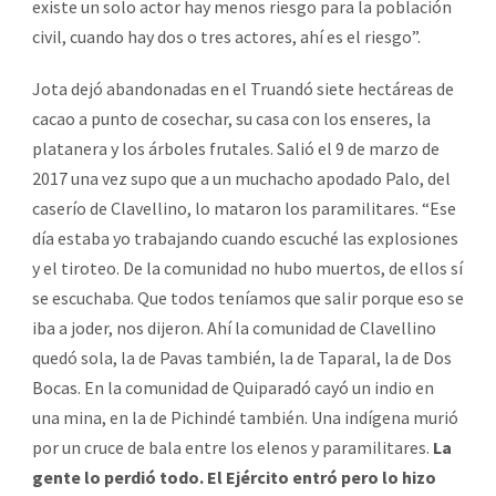
existe un solo actor hay menos riesgo para la población
civil, cuando hay dos o tres actores, ahí es el riesgo”.
Jota dejó abandonadas en el Truandó siete hectáreas de
cacao a punto de cosechar, su casa con los enseres, la
platanera y los árboles frutales. Salió el 9 de marzo de
2017 una vez supo que a un muchacho apodado Palo, del
caserío de Clavellino, lo mataron los paramilitares. “Ese
día estaba yo trabajando cuando escuché las explosiones
y el tiroteo. De la comunidad no hubo muertos, de ellos sí
se escuchaba. Que todos teníamos que salir porque eso se
iba a joder, nos dijeron. Ahí la comunidad de Clavellino
quedó sola, la de Pavas también, la de Taparal, la de Dos
Bocas. En la comunidad de Quiparadó cayó un indio en
una mina, en la de Pichindé también. Una indígena murió
por un cruce de bala entre los elenos y paramilitares.
La
gente lo perdió todo. El Ejército entró pero lo hizo