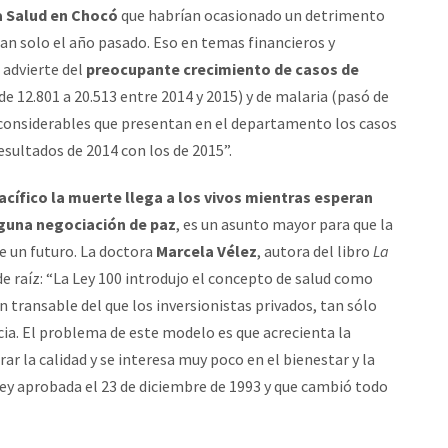
la Salud en Chocó
que habrían ocasionado un detrimento
an solo el año pasado. Eso en temas financieros y
 advierte del
preocupante crecimiento de casos de
de 12.801 a 20.513 entre 2014 y 2015) y de malaria (pasó de
s considerables que presentan en el departamento los casos
sultados de 2014 con los de 2015”.
Pacífico la muerte llega a los vivos mientras esperan
nguna negociación de paz
, es un asunto mayor para que la
e un futuro. La doctora
Marcela Vélez
, autora del libro
La
e raíz: “La Ley 100 introdujo el concepto de salud como
n transable del que los inversionistas privados, tan sólo
ia. El problema de este modelo es que acrecienta la
ar la calidad y se interesa muy poco en el bienestar y la
 ley aprobada el 23 de diciembre de 1993 y que cambió todo