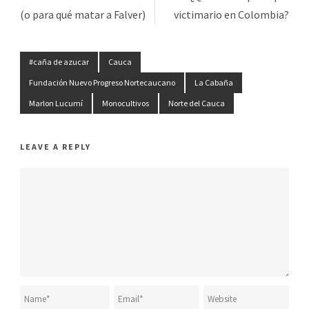
(o para qué matar a Falver)
victimario en Colombia?
#caña de azucar
Cauca
Fundación Nuevo Progreso Nortecaucano
La Cabaña
Marlon Lucumí
Monocultivos
Norte del Cauca
LEAVE A REPLY