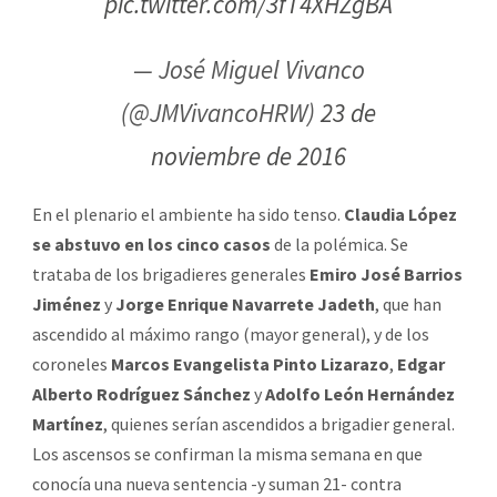
pic.twitter.com/3fT4XHZgBA
— José Miguel Vivanco
(@JMVivancoHRW)
23 de
noviembre de 2016
En el plenario el ambiente ha sido tenso.
Claudia López
se abstuvo en los cinco casos
de la polémica. Se
trataba de los brigadieres generales
Emiro José Barrios
Jiménez
y
Jorge Enrique Navarrete Jadeth
, que han
ascendido al máximo rango (mayor general), y de los
coroneles
Marcos Evangelista Pinto Lizarazo
,
Edgar
Alberto Rodríguez Sánchez
y
Adolfo León Hernández
Martínez
, quienes serían ascendidos a brigadier general.
Los ascensos se confirman la misma semana en que
conocía una nueva sentencia -y suman 21- contra