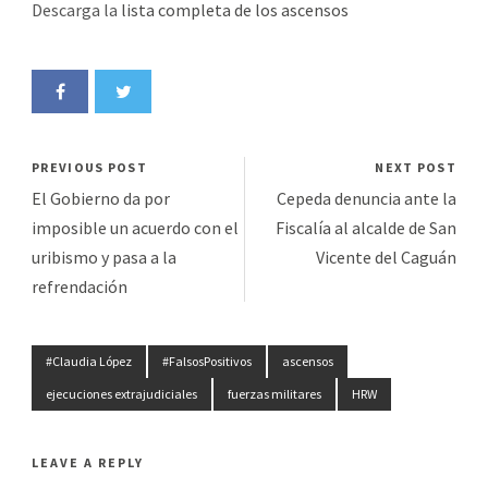
Descarga la
lista completa de los ascensos
PREVIOUS POST
NEXT POST
El Gobierno da por
Cepeda denuncia ante la
imposible un acuerdo con el
Fiscalía al alcalde de San
uribismo y pasa a la
Vicente del Caguán
refrendación
#Claudia López
#FalsosPositivos
ascensos
ejecuciones extrajudiciales
fuerzas militares
HRW
LEAVE A REPLY