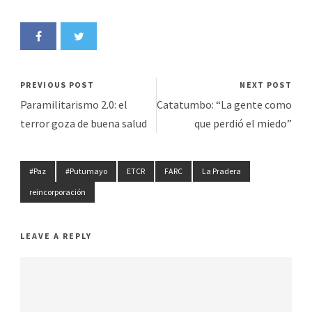
PREVIOUS POST
NEXT POST
Paramilitarismo 2.0: el
Catatumbo: “La gente como
terror goza de buena salud
que perdió el miedo”
#Paz
#Putumayo
ETCR
FARC
La Pradera
reincorporación
LEAVE A REPLY