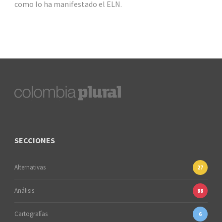
como lo ha manifestado el ELN.
SECCIONES
Alternativas
27
Análisis
88
Cartografías
6