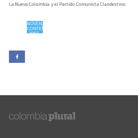
La Nueva Colombia
y el Partido Comunista Clandestino.
NOVENA
CONFERENCIA
2007 -
https://colombiaplural.com/timeline/novena-
conferencia/"
target="_blank">