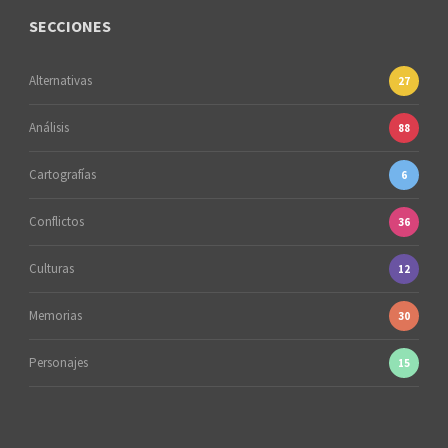
SECCIONES
Alternativas
27
Análisis
88
Cartografías
6
Conflictos
36
Culturas
12
Memorias
30
Personajes
15