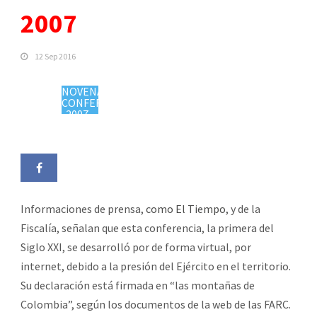
2007
12 Sep 2016
NOVENA
CONFERENCIA
2007 -
https://colombiaplural.com/timeline/novena-
conferencia/"
target="_blank">
Informaciones de prensa,
como El Tiempo
, y de la
Fiscalía, señalan que esta conferencia, la primera del
Siglo XXI, se desarrolló por de forma virtual, por
internet, debido a la presión del Ejército en el territorio.
Su declaración está firmada en “las montañas de
Colombia”, según los documentos de la web de las FARC.