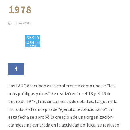
1978
12 Sep 2016
SEXTA
CONFERENCIA
1978 -
https://colombiaplural.com/timeline/sexta-
conferencia/"
target="_blank">
Las FARC describen esta conferencia como una de “las
más pródigas y ricas”. Se realizó entre el 18 y el 26 de
enero de 1978, tras cinco meses de debates. La guerrilla
introduce el concepto de “ejército revolucionario”. En
esta fecha se aprobó la creación de una organización
clandestina centrada en la actividad política, se reajustó