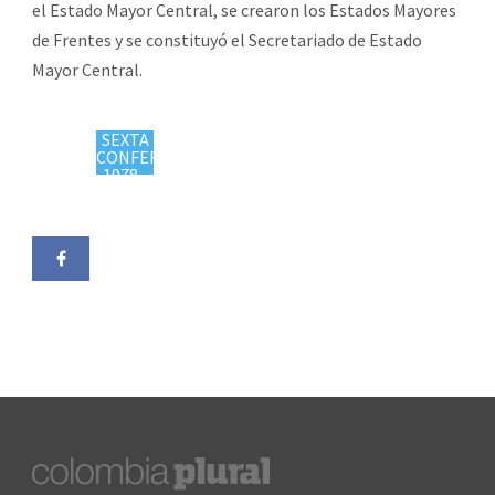
el Estado Mayor Central, se crearon los Estados Mayores
de Frentes y se constituyó el Secretariado de Estado
Mayor Central.
SEXTA
CONFERENCIA
1978 -
https://colombiaplural.com/timeline/sexta-
conferencia/"
target="_blank">