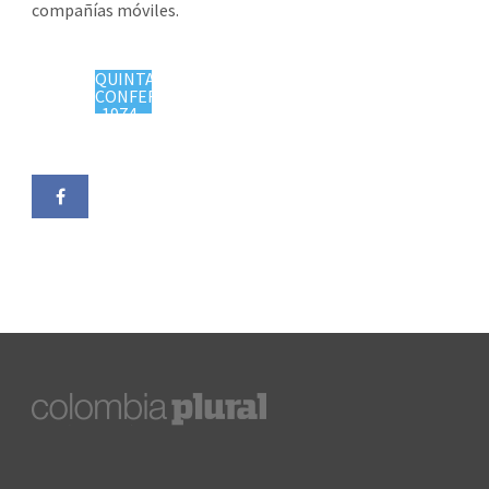
compañías móviles.
QUINTA
CONFERENCIA
1974 -
https://colombiaplural.com/timeline/quinta-
conferencia/"
target="_blank">