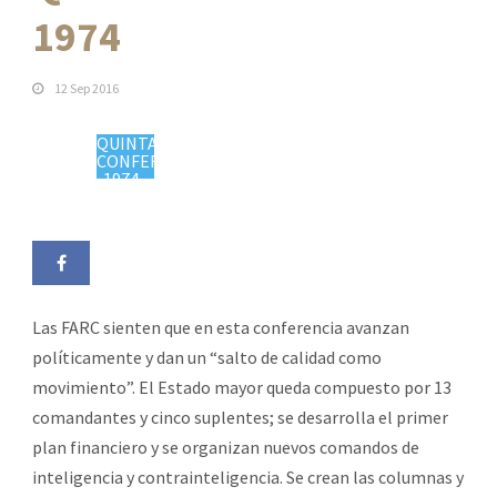
1974
12 Sep 2016
QUINTA
CONFERENCIA
1974 -
https://colombiaplural.com/timeline/quinta-
conferencia/"
target="_blank">
Las FARC sienten que en esta conferencia avanzan
políticamente y dan un “salto de calidad como
movimiento”. El Estado mayor queda compuesto por 13
comandantes y cinco suplentes; se desarrolla el primer
plan financiero y se organizan nuevos comandos de
inteligencia y contrainteligencia. Se crean las columnas y