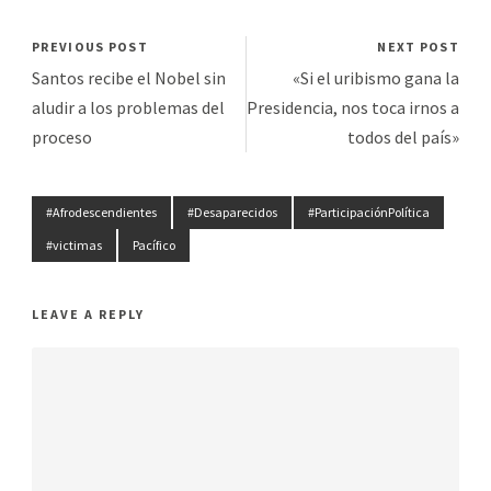
PREVIOUS POST
NEXT POST
Santos recibe el Nobel sin
«Si el uribismo gana la
aludir a los problemas del
Presidencia, nos toca irnos a
proceso
todos del país»
#Afrodescendientes
#Desaparecidos
#ParticipaciónPolítica
#victimas
Pacífico
LEAVE A REPLY