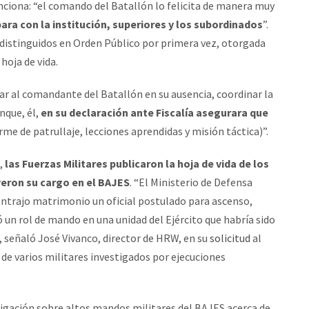
nciona: “el comando del Batallón lo felicita de manera muy
ara con la institución, superiores y los subordinados
”.
 distinguidos en Orden Público por primera vez, otorgada
hoja de vida.
ar al comandante del Batallón en su ausencia, coordinar la
nque, él,
en su declaración ante Fiscalía asegurara que
rme de patrullaje, lecciones aprendidas y misión táctica)”.
s,
las Fuerzas Militares publicaron la hoja de vida de los
yeron su cargo en el BAJES
. “El Ministerio de Defensa
ontrajo matrimonio un oficial postulado para ascenso,
un rol de mando en una unidad del Ejército que habría sido
, señaló José Vivanco, director de HRW, en su
solicitud
al
e varios militares investigados por ejecuciones
estigación sobre altos mandos militares del BAJES acerca de