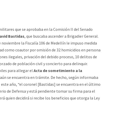
militares que se aprobaba en la Comisión II del Senado
avid Bastidas
, que buscaba ascender a Brigadier General.
e noviembre la Fiscalía 106 de Medellín le impuso medida
ad como coautor por omisión de 32 homicidios en persona
nes ilegales, privación del debido proceso, 10 delitos de
zado de población civil y concierto para delinquir.
iles para allegar el
Acta de sometimiento a la
al aún se encuentra en trámite. De hecho, según informaba
e este año, “el coronel [Bastidas] se encuentra en el último
terio de Defensa y está pendiente tomar su firma para el
á quien decidirá si recibe los beneficios que otorga la Ley