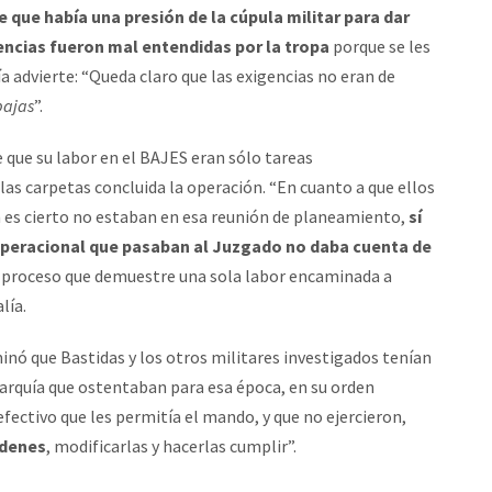
 que había una presión de la cúpula militar para dar
ncias fueron mal entendidas por la tropa
porque se les
lía advierte: “Queda claro que las exigencias no eran de
bajas
”.
ne que su labor en el BAJES eran sólo tareas
as carpetas concluida la operación. “En cuanto a que ellos
n es cierto no estaban en esa reunión de planeamiento,
sí
 operacional que pasaban al Juzgado no daba cuenta de
 proceso que demuestre una sola labor encaminada a
lía.
minó que Bastidas y los otros militares investigados tenían
rarquía que ostentaban para esa época, en su orden
fectivo que les permitía el mando, y que no ejercieron,
rdenes
, modificarlas y hacerlas cumplir”.