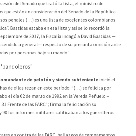
 sesión del Senado que trató la lista, el ministro de
s que están en consideración del Senado de la República
cesos penales (…) es una lista de excelentes colombianos
ca”. Bastidas estaba en esa lista y así se lo recordó la
eptiembre de 2017, la Fiscalía indagó a David Bastidas —
ascendido a general— respecto de su presunta omisión ante
adas por personas bajo su mando”
o ‘bandoleros’
 comandante de pelotón y siendo subteniente
inició el
chas de ellas rezan en este período: “(…) se felicita por
 cabo el día 02 de marzo de 1992 en la Vereda Peñuelo –
1 Frente de las FARC”; firma la felicitación su
 90 los informes militares calificaban a los guerrilleros
itares en contra de las FARC, hallazgos de campamentos,