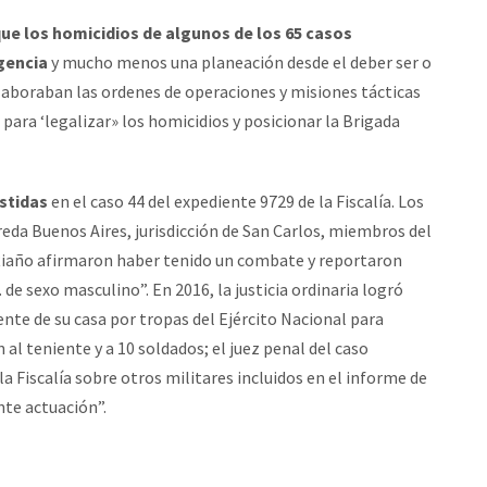
que los homicidios de algunos de los 65 casos
gencia
y mucho menos una planeación desde el deber ser o
elaboraban las ordenes de operaciones y misiones tácticas
para ‘legalizar» los homicidios y posicionar la Brigada
stidas
en el caso 44 del expediente 9729 de la Fiscalía. Los
ereda Buenos Aires, jurisdicción de San Carlos, miembros del
 Riaño afirmaron haber tenido un combate y reportaron
e sexo masculino”. En 2016, la justicia ordinaria logró
ente de su casa por tropas del Ejército Nacional para
 al teniente y a 10 soldados; el juez penal del caso
la Fiscalía sobre otros militares incluidos en el informe de
nte actuación”.