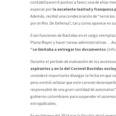
contabilizaron 6 puntos a favor; una de ellas me
especial por
la excelente lealtad y franqueza p
Además, recibió una condecoración de “servicios
por el Min. De Defensa”, tal y como aparece en su 
Eran funciones de Bastidas en el cargo reemplaz
Plana Mayor y hacer tareas administrativas… Au
“se limitaba a entregar los documentos
(info
Durante el período de evaluación de los ascenso
aspirantes y en la del Coronel Bastidas exclu
consideró importante divulgar la fecha en que c
pero omitió señalar que este coronel desempeñó 
responsable de una gran cantidad de asesinatos”
gobierno colombiano para suspender el ascenso d
extrajudiciales.
Es en febrero del 2014 que la Fiscalía abrió inv