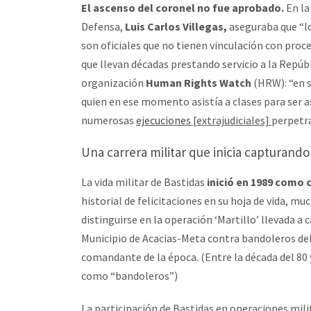
El ascenso del coronel no fue aprobado.
En la
Defensa,
Luis Carlos Villegas,
aseguraba que “lo
son oficiales que no tienen vinculación con pro
que llevan décadas prestando servicio a la Repúbli
organización
Human Rights Watch
(HRW): “en s
quien en ese momento asistía a clases para ser 
numerosas
ejecuciones
[extrajudiciales]
perpetr
Una carrera militar que inicia capturand
La vida militar de Bastidas
inició en 1989 como
historial de felicitaciones en su hoja de vida, mu
distinguirse en la operación ‘Martillo’ llevada a
Municipio de Acacias-Meta contra bandoleros del 3
comandante de la época. (Entre la década del 80 y
como “bandoleros”)
La participación de Bastidas en operaciones mil