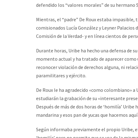
defendido los “valores morales” de su hermano 
Mientras, el “padre” De Roux estaba impasible, 
comisionados Lucía González y Leyner Palacios 
Comisión de la Verdad- y en línea cientos de pe
Durante horas, Uribe ha hecho una defensa de su
momento actual y ha tratado de aparecer como un
reconocer violación de derechos alguna, ni relac
paramilitares y ejército.
De Roux le ha agradecido «como colombiano» a Uri
estudiarán la grabación de su «interesante prese
Después de más de dos horas de ‘homilía’ Uribe h
mandarina y esos pan de yucas que hacemos aquí»
Según informaba previamente el propio Uribe, el
‘homilía’ pero no permite que se vea de la mism