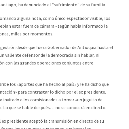
Santiago, ha denunciado el “sufrimiento” de su familia…
tomando alguna nota, como único espectador visible, los
debían estar fuera de cámara –según había informado la
rsonas, miles por momentos.
 gestión desde que fuera Gobernador de Antioquia hasta el
 valiente defensor de la democracia sin hablar, ni
ión con las grandes operaciones conjuntas entre
be los «aportes que ha hecho al país» y le ha dicho que
ntación» para contrastar lo dicho por el ex presidente.
a invitado a los comisionados a tomar «un juguito de
. Lo que se hable después… no se conocerá en directo.
 ex presidente aceptó la transmisión en directo de su
a forma las preguntas que tengan que hacer los