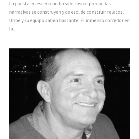
La puesta en escena no ha sido casual porque las
narrativas se construyen y de eso, de construir relatos,
Uribe y su equipo saben bastante. El inmenso corredor en
la...