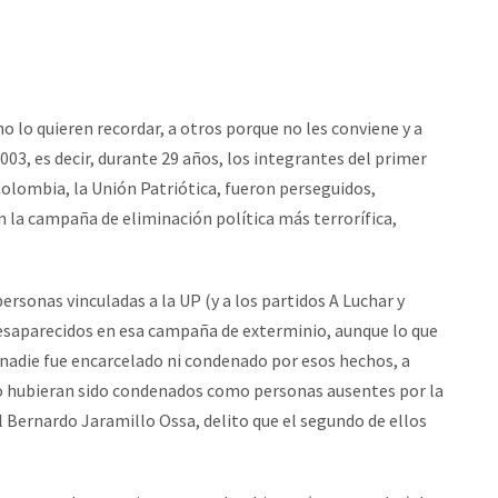
 lo quieren recordar, a otros porque no les conviene y a
003, es decir, durante 29 años, los integrantes del primer
Colombia, la Unión Patriótica, fueron perseguidos,
n la campaña de eliminación política más terrorífica,
rsonas vinculadas a la UP (y a los partidos A Luchar y
esaparecidos en esa campaña de exterminio, aunque lo que
ca nadie fue encarcelado ni condenado por esos hechos, a
ño hubieran sido condenados como personas ausentes por la
 Bernardo Jaramillo Ossa, delito que el segundo de ellos