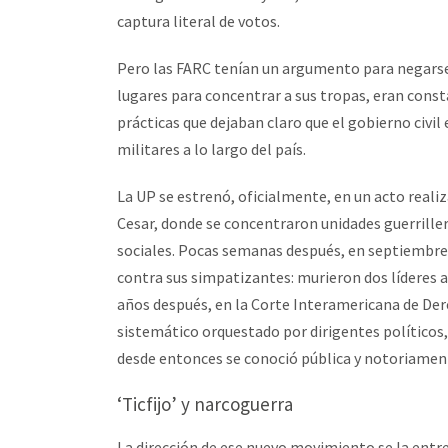
captura literal de votos.
Pero las FARC tenían un argumento para negars
lugares para concentrar a sus tropas, eran cons
prácticas que dejaban claro que el gobierno civ
militares a lo largo del país.
La UP se estrenó, oficialmente, en un acto real
Cesar, donde se concentraron unidades guerriller
sociales. Pocas semanas después, en septiembre 
contra sus simpatizantes: murieron dos líderes 
años después, en la Corte Interamericana de Der
sistemático orquestado por dirigentes políticos
desde entonces se conoció pública y notoriamen
‘Ticfijo’ y narcoguerra
La dirección de ese nuevo movimiento se la entr