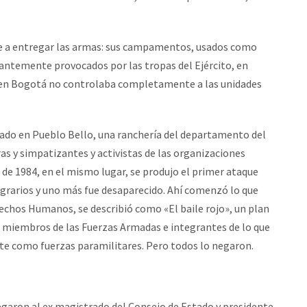
e a entregar las armas: sus campamentos, usados como
tantemente provocados por las tropas del Ejército, en
il en Bogotá no controlaba completamente a las unidades
izado en Pueblo Bello, una ranchería del departamento del
as y simpatizantes y activistas de las organizaciones
de 1984, en el mismo lugar, se produjo el primer ataque
agrarios y uno más fue desaparecido. Ahí comenzó lo que
echos Humanos, se describió como «El baile rojo», un plan
, miembros de las Fuerzas Armadas e integrantes de lo que
te como fuerzas paramilitares. Pero todos lo negaron.
egaron al ex magistrado del Consejo de Estado y presidente