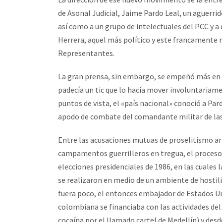
de Asonal Judicial, Jaime Pardo Leal, un aguerrid
así como a un grupo de intelectuales del PCC y a
Herrera, aquel más político y este francamente 
Representantes.
La gran prensa, sin embargo, se empeñó más en h
padecía un tic que lo hacía mover involuntariame
puntos de vista, el «país nacional» conoció a Par
apodo de combate del comandante militar de las
Entre las acusaciones mutuas de proselitismo a
campamentos guerrilleros en tregua, el proceso d
elecciones presidenciales de 1986, en las cuales l
se realizaron en medio de un ambiente de hostil
fuera poco, el entonces embajador de Estados Un
colombiana se financiaba con las actividades del n
cocaína por el llamado cartel de Medellín) y des