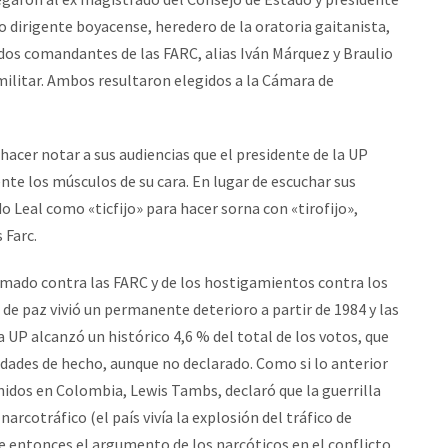
o dirigente boyacense, heredero de la oratoria gaitanista,
 dos comandantes de las FARC, alias Iván Márquez y Braulio
militar. Ambos resultaron elegidos a la Cámara de
acer notar a sus audiencias que el presidente de la UP
nte los músculos de su cara. En lugar de escuchar sus
do Leal como «ticfijo» para hacer sorna con «tirofijo»,
 Farc.
rmado contra las FARC y de los hostigamientos contra los
e paz vivió un permanente deterioro a partir de 1984 y las
a UP alcanzó un histórico 4,6 % del total de los votos, que
idades de hecho, aunque no declarado. Como si lo anterior
idos en Colombia, Lewis Tambs, declaró que la guerrilla
arcotráfico (el país vivía la explosión del tráfico de
de entonces el argumento de los narcóticos en el conflicto