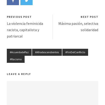
PREVIOUS POST
NEXT POST
La violencia feminicida
Máxima pasión, selectiva
racista, capitalista y
solidaridad
patriarcal
#AcuerdodePaz
#Afrodescendientes
#FinDelConflicto
#Racismo
LEAVE A REPLY