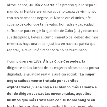
afrocubanos,
Julián V. Sierra
: “Es preciso que lo sepa el
mundo, ni Martí era el único cubano capaz de vivir junto
con sus hermanos negros, ni Maceo era el único jefe
cubano de color que tenía valor, honradez y capacidad
suficiente para exigir la igualdad de Cuba (…) y nosotros
sus discípulos, fieles al cumplimiento del deber, decimos;
mientras haya una sola injusticia en nuestra patria que
reparar, la revolución redentora no ha terminado”.
Y como dijera en 1889,
África C. de Céspedes
, la
dirigente de las luchas de las mujeres afrocubanas por su
dignidad, la igualdad real y la justicia social:
“La mujer
negra sañudamente tratada por sus viles
explotadores, viene hoy a ser blanco más saliente a
donde dirigen sus saetas envenenadas, aquellos
mismos que más traficaran con su noble sangre en
los luctuosos días de esclavitud
. Por eso, enervado