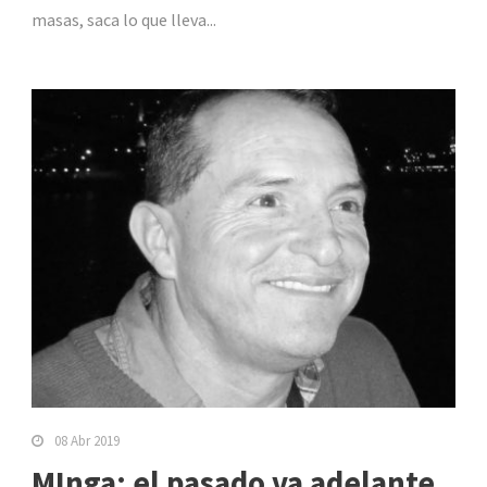
masas, saca lo que lleva...
08 Abr 2019
MInga: el pasado va adelante