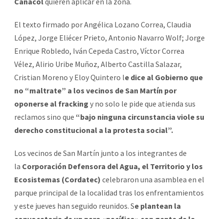
Canacol
quieren aplicar en la zona.
El texto firmado por Angélica Lozano Correa, Claudia
López, Jorge Eliécer Prieto, Antonio Navarro Wolf; Jorge
Enrique Robledo, Iván Cepeda Castro, Víctor Correa
Vélez, Alirio Uribe Muñoz, Alberto Castilla Salazar,
Cristian Moreno y Eloy Quintero l
e dice al Gobierno que
no “maltrate” a los vecinos de San Martín por
oponerse al fracking
y no solo le pide que atienda sus
reclamos sino que
“bajo ninguna circunstancia viole su
derecho constitucional a la protesta social”.
Los vecinos de San Martín junto a los integrantes de
la
Corporación Defensora del Agua, el Territorio y los
Ecosistemas (Cordatec)
celebraron una asamblea en el
parque principal de la localidad tras los enfrentamientos
y este jueves han seguido reunidos. S
e plantean la
convocatoria de un paro «pacífico» con gente de la