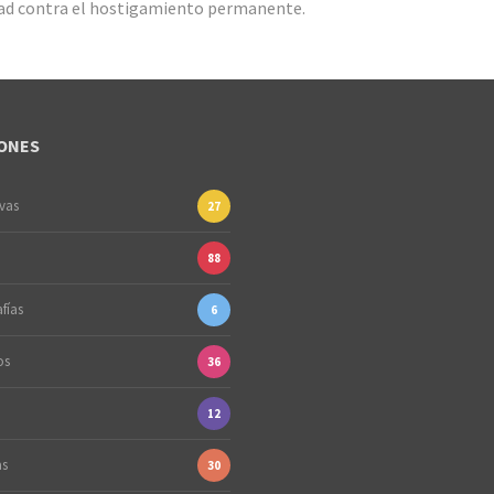
ad contra el hostigamiento permanente.
ONES
ivas
27
88
fías
6
os
36
12
as
30