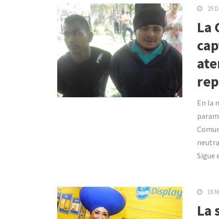
29 D
La 
cap
ate
rep
En la 
parami
Comuni
neutra
Sigue 
18 M
La 