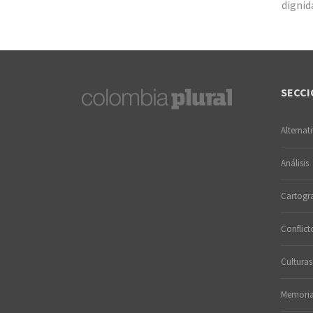
dignid
SECCI
Alternat
Análisis
Cartogra
Conflict
Culturas
Memori