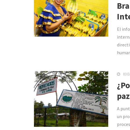
Bra
Int
El inf
intern
direct
humani
03 E
¿Po
paz
A punt
un pro
proces