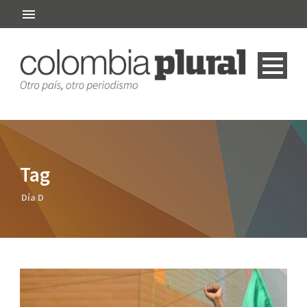
Tag
Día D