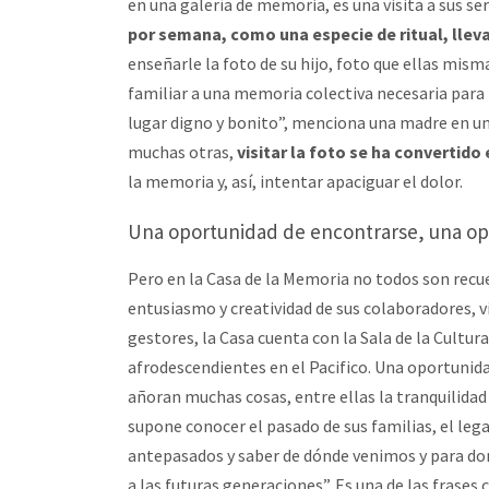
en una galería de memoria, es una visita a sus se
por semana, como una especie de ritual, lleva
enseñarle la foto de su hijo, foto que ellas mis
familiar a una memoria colectiva necesaria para l
lugar digno y bonito”, menciona una madre en una 
muchas otras,
visitar la foto se ha convertido 
la memoria y, así, intentar apaciguar el dolor.
Una oportunidad de encontrarse, una op
Pero en la Casa de la Memoria no todos son recue
entusiasmo y creatividad de sus colaboradores, v
gestores, la Casa cuenta con la Sala de la Cultura
afrodescendientes en el Pacifico. Una oportunida
añoran muchas cosas, entre ellas la tranquilidad
supone conocer el pasado de sus familias, el leg
antepasados y saber de dónde venimos y para dond
a las futuras generaciones”. Es una de las frases