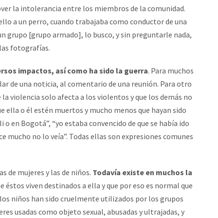
ver la intolerancia entre los miembros de la comunidad.
llo a un perro, cuando trabajaba como conductor de una
 un grupo [grupo armado], lo busco, y sin preguntarle nada,
las fotografías.
ersos impactos, así como ha sido la guerra
. Para muchos
ular de una noticia, al comentario de una reunión. Para otro
e la violencia solo afecta a los violentos y que los demás no
ue ella o él estén muertos y mucho menos que hayan sido
li o en Bogotá”, “yo estaba convencido de que se había ido
hace mucho no lo veía”. Todas ellas son expresiones comunes
s de mujeres y las de niños.
Todavía existe en muchos la
ue éstos viven destinados a ella y que por eso es normal que
los niños han sido cruelmente utilizados por los grupos
res usadas como objeto sexual, abusadas y ultrajadas, y