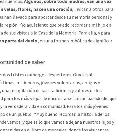
res queridos.
Algunos, sobre todo madres, van una vez
n velas, flores, hacen una oración
, invitan a otros para
mas han llevado para aportar desde su memoria personal y
a región. “Yo aquí siento que puedo recordar a mi hijo en
de sus visitas a la Casa de la Memoria. Para ella, y para
en parte del duelo,
en una forma simbólica de dignificar
ortunidad de saber
rdos tristes o amargos despertares. Gracias al
íctimas, misioneros, jóvenes voluntarios, amigos y
, una recopilación de las tradiciones y valores de los
d para los más viejos de encontrarse con un pasado del que
 y la verdadera vida en comunidad. Para los más jóvenes
ado de un pueblo. “Muy bueno recordar la historia de los
e vamos, y que es lo que vamos a dejar a nuestros hijos y
 contenidas en el libro de mensajes, donde los visitantes