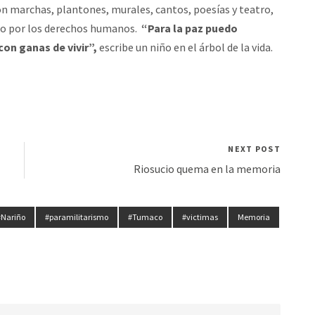
on marchas, plantones, murales, cantos, poesías y teatro,
peto por los derechos humanos.
“Para la paz puedo
con ganas de vivir”,
escribe un niño en el árbol de la vida.
NEXT POST
Riosucio quema en la memoria
#Nariño
#paramilitarismo
#Tumaco
#victimas
Memoria