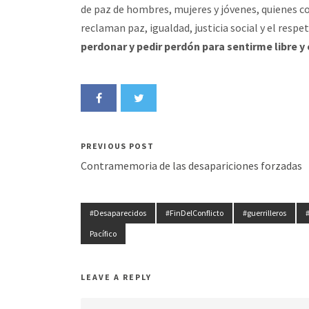
de paz de hombres, mujeres y jóvenes, quienes c
reclaman paz, igualdad, justicia social y el res
perdonar y pedir perdón para sentirme libre y 
PREVIOUS POST
Contramemoria de las desapariciones forzadas
#Desaparecidos
#FinDelConflicto
#guerrilleros
Pacífico
LEAVE A REPLY