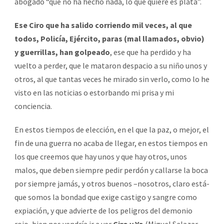
abogado “que no ha hecho nada, lo que quiere es plata”.
Ese Ciro que ha salido corriendo mil veces, al que
todos, Policía, Ejército, paras (mal llamados, obvio)
y guerrillas, han golpeado
, ese que ha perdido y ha
vuelto a perder, que le mataron despacio a su niño unos y
otros, al que tantas veces he mirado sin verlo, como lo he
visto en las noticias o estorbando mi prisa y mi
conciencia.
En estos tiempos de elección, en el que la paz, o mejor, el
fin de una guerra no acaba de llegar, en estos tiempos en
los que creemos que hay unos y que hay otros, unos
malos, que deben siempre pedir perdón y callarse la boca
por siempre jamás, y otros buenos –nosotros, claro está-
que somos la bondad que exige castigo y sangre como
expiación, y que advierte de los peligros del demonio
rojo, bien nos vendría ir a ver
Ciro y Yo
(Miguel Salazar,