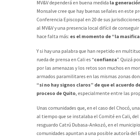
MV&V dependerá en buena medida
la generación
Monsalve cree que hay buenas señales en este pr
Conferencia Episcopal en 20 de sus jurisdiccion
al MV&V y una presencia local difícil de consegu
hace falta más:
es el momento de “la masifica
Y si hay una palabra que han repetido en multitu
rueda de prensa en Cali es “
confianza
”. Quizá po
por las amenazas y los retos son muchos en mom
armados paramilitares en las mismas zonas donde 
“si no hay signos claros” de que el acuerdo d
proceso de Quito
, especialmente entre las pro
Unas comunidades que, en el caso del Chocó, una d
al tiempo que se instalaba el Comité en Cali, del
resguardo Catrú Dubasa-Ankozó, en el municipio
comunidades apuntan a una posible autoría del E