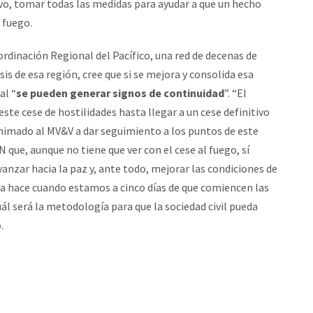
ivo, tomar todas las medidas para ayudar a que un hecho
 fuego.
ordinación Regional del Pacífico, una red de decenas de
sis de esa región, cree que si se mejora y consolida esa
al “
se pueden generar signos de continuidad
”. “El
este cese de hostilidades hasta llegar a un cese definitivo
animado al MV&V a dar seguimiento a los puntos de este
LN que, aunque no tiene que ver con el cese al fuego, sí
nzar hacia la paz y, ante todo, mejorar las condiciones de
 la hace cuando estamos a cinco días de que comiencen las
l será la metodología para que la sociedad civil pueda
.