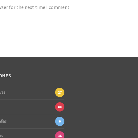
wser for the next time I comment.
ONES
ivas
27
88
fías
6
os
36