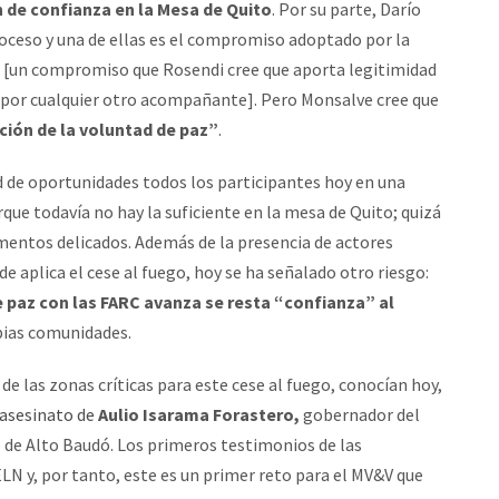
 de confianza en la Mesa de Quito
. Por su parte, Darío
oceso y una de ellas es el compromiso adoptado por la
es [un compromiso que Rosendi cree que aporta legitimidad
ir por cualquier otro acompañante]. Pero Monsalve cree que
ción de la voluntad de paz”
.
d de oportunidades todos los participantes hoy en una
rque todavía no hay la suficiente en la mesa de Quito; quizá
entos delicados. Además de la presencia de actores
aplica el cese al fuego, hoy se ha señalado otro riesgo:
e paz con las FARC avanza se resta “confianza” al
pias comunidades.
e las zonas críticas para este cese al fuego, conocían hoy,
asesinato de
Aulio Isarama Forastero,
gobernador del
 de Alto Baudó. Los primeros testimonios de las
LN y, por tanto, este es un primer reto para el MV&V que