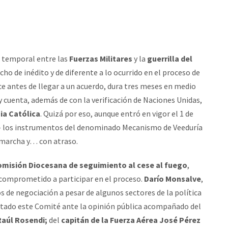
er temporal entre las
Fuerzas Militares
y la
guerrilla del
ho de inédito y de diferente a lo ocurrido en el proceso de
ce antes de llegar a un acuerdo, dura tres meses en medio
 y cuenta, además de con la verificación de Naciones Unidas,
ia Católica
. Quizá por eso, aunque entró en vigor el 1 de
18- los instrumentos del denominado Mecanismo de Veeduría
 marcha y… con atraso.
omisión Diocesana de seguimiento al cese al fuego
,
ha comprometido a participar en el proceso.
Darío Monsalve
,
s de negociación a pesar de algunos sectores de la política
entado este Comité ante la opinión pública acompañado del
Raúl Rosendi;
del
capitán de la Fuerza Aérea José Pérez