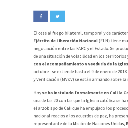
El cese al fuego bilateral, temporal y de caráct
Ejército de Liberación Nacional
(ELN) tiene muc
negociación entre las FARC y el Estado. Se produ
de una situación de volatilidad en los territorios
con el acompañamiento y veeduría de la Igles
octubre –se extiende hasta el 9 de enero de 20
y Verificación (MV&V) se están armando sobre la
Hoy
se ha instalado formalmente en Cali la C
una de las 20 con las que la Iglesia católica se 
el arzobispo de Cali que ha empujado los proceso
nacional reacios a los acuerdos de paz, ha pres
representante de la
Misión de Naciones Unidas
,